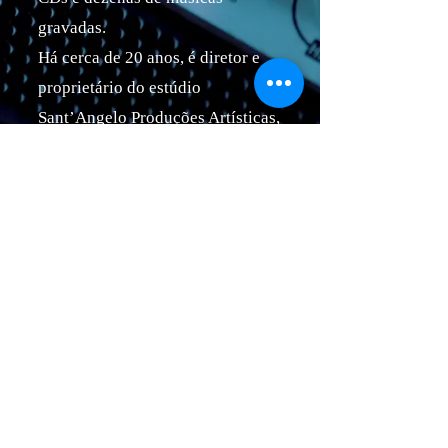
gravadas.
Há cerca de 20 anos, é diretor e
proprietário do estúdio
Sant’Angelo Produções Artísticas,
na cidade de Campinas-SP; onde
produz centenas de duplas das
mais diversas regiões do país.
Atua como jurado em festivais de
música sertaneja no Estado de São
Paulo, Minas Gerais, entre outros.
Valdevir Sant’Angelo ou Mineiro
como é conhecido, tem bagagem,
e muita experiência no meio
artístico.