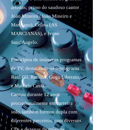
artistas; primo do saudoso cantor
João Mineiro (João Mineiro e
Marciano), Celina (AS
MARCIANAS), e Ivone
Sant’Angelo.
Participou de inúmeros programas
de TV, destacando-se o programa
Raul Gil, Ratinho, Gugu Liberato,
e Marcelo Costa.
Cantou durante 12 anos
profissionalmente em carreira
solo, também formou dupla com
diferentes parceiros, com diversos
CDs e dezenas de músicas